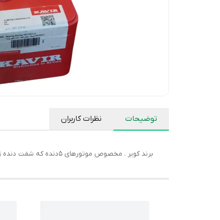
توضیحات
نظرات کاربران
برند کویر . مخصوص موتورهای 5دنده که شفت دنده زنجیر سایز بزرگ دارند . فابریک خود شرکت