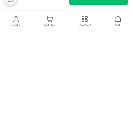
خانه
دسته‌بندی
سبد خرید
پروفایل
دسترسی سریع
تماس با ما
شکایات
درباره ما
قوانین و مقررات
سیاست حریم خصوصی
آدرس ایمیل
rezadidari1366@gmail.com