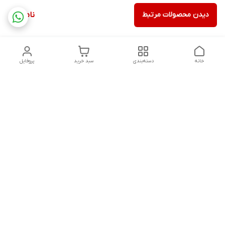
دیدن محصولات مرتبط
ناموجود
خانه
دسته‌بندی
سبد خرید
پروفایل
دسترسی سریع
تماس با ما
شکایات
درباره ما
قوانین و مقررات
سیاست حریم خصوصی
آدرس ایمیل
rezadidari1366@gmail.com