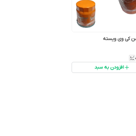
غن کی وی ویسته
افزودن به سبد