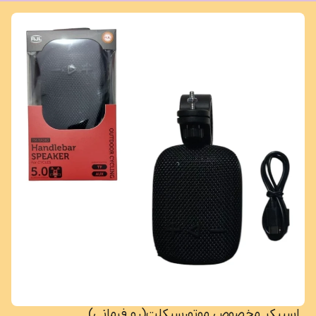
اسپیکر مخصوص موتورسیکلت(رو فرمانی)