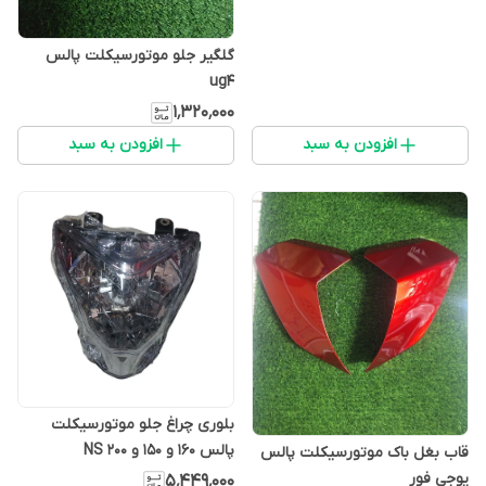
گلگیر جلو موتورسیکلت پالس
ug4
۱٬۳۲۰٬۰۰۰
افزودن به سبد
افزودن به سبد
بلوری چراغ جلو موتورسیکلت
پالس 160 و 150 و NS 200
قاب بغل باک موتورسیکلت پالس
یوجی فور
۵٬۴۴۹٬۰۰۰