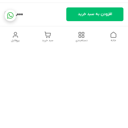
افزودن به سبد خرید
198,000
خانه
دسته‌بندی
سبد خرید
پروفایل
دسترسی سریع
تماس با ما
شکایات
درباره ما
قوانین و مقررات
سیاست حریم خصوصی
آدرس ایمیل
rezadidari1366@gmail.com