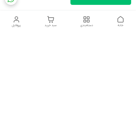
خانه
دسته‌بندی
سبد خرید
پروفایل
دسترسی سریع
تماس با ما
شکایات
درباره ما
قوانین و مقررات
سیاست حریم خصوصی
آدرس ایمیل
rezadidari1366@gmail.com