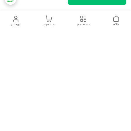
خانه
دسته‌بندی
سبد خرید
پروفایل
دسترسی سریع
تماس با ما
شکایات
درباره ما
قوانین و مقررات
سیاست حریم خصوصی
آدرس ایمیل
rezadidari1366@gmail.com