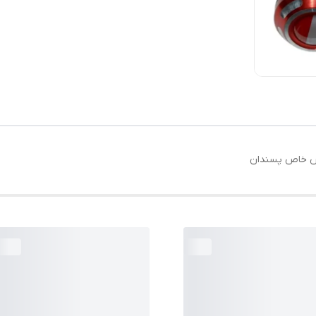
وص خاص پسندان