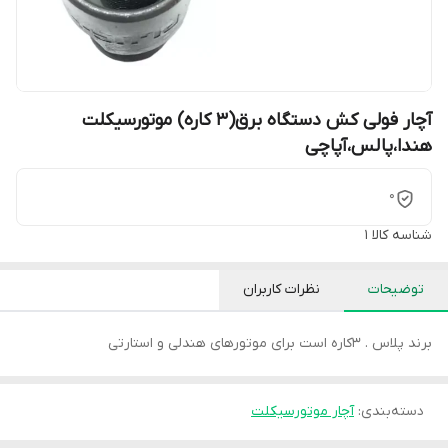
آچار فولی کش دستگاه برق(۳ کاره) موتورسیکلت
هندا،پالس،آپاچی
0
شناسه کالا
1
توضیحات
نظرات کاربران
برند پلاس . 3کاره است برای موتورهای هندلی و استارتی
دسته‌بندی
:
آچار موتورسیکلت