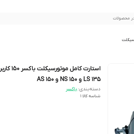
ر محصولات
سیکلت
استارت کامل موتورسیکلت
LS 135 و NS 150 و AS 150
دسته‌بندی
:
باکسر
شناسه کالا
1