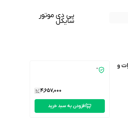
پی دی موتور
سایکل
 باکسر 150 کاربرات و
0
4,657,000
افزودن به سبد خرید