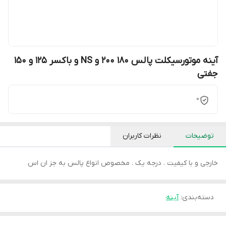
آینه موتورسیکلت پالس 180 200 و NS و باکسر 125 و 150
جفتی
0
توضیحات
نظرات کاربران
خارجی و با کیفیت . درجه یک . مخصوص انواع پالس به جز ان اس
دسته‌بندی
:
آینه