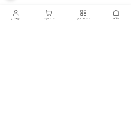
خانه
دسته‌بندی
سبد خرید
پروفایل
دسترسی سریع
تماس با ما
شکایات
درباره ما
قوانین و مقررات
سیاست حریم خصوصی
آدرس ایمیل
rezadidari1366@gmail.com