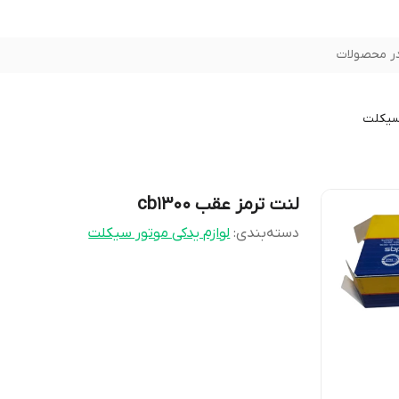
ر محصولات
سیکلت
لنت ترمز عقب cb1300
دسته‌بندی
:
لوازم یدکی موتور سیکلت