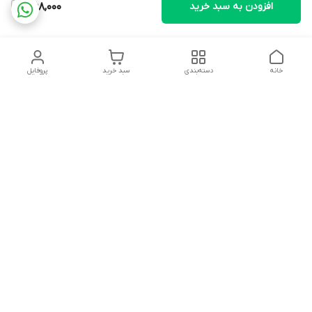
افزودن به سبد خرید
368,000
خانه
دسته‌بندی
سبد خرید
پروفایل
دسترسی سریع
تماس با ما
شکایات
درباره ما
قوانین و مقررات
سیاست حریم خصوصی
آدرس ایمیل
rezadidari1366@gmail.com