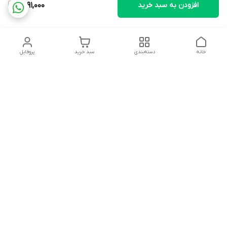
افزودن به سبد خرید
1,491,000
خانه
دسته‌بندی
سبد خرید
پروفایل
دسترسی سریع
تماس با ما
شکایات
درباره ما
قوانین و مقررات
سیاست حریم خصوصی
آدرس ایمیل
rezadidari1366@gmail.com