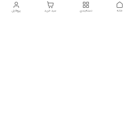
خانه
دسته‌بندی
سبد خرید
پروفایل
دسترسی سریع
تماس با ما
شکایات
درباره ما
قوانین و مقررات
سیاست حریم خصوصی
آدرس ایمیل
rezadidari1366@gmail.com