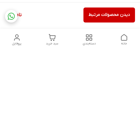
دیدن محصولات مرتبط
ناموجود
خانه
دسته‌بندی
سبد خرید
پروفایل
دسترسی سریع
تماس با ما
شکایات
درباره ما
قوانین و مقررات
سیاست حریم خصوصی
آدرس ایمیل
rezadidari1366@gmail.com