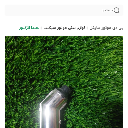
جستجو
پی دی موتور سایکل
لوازم یدکی موتور سیکلت
هندا انژکتور