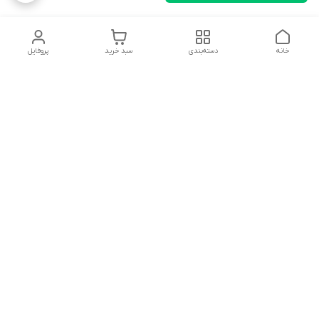
خانه
دسته‌بندی
سبد خرید
پروفایل
دسترسی سریع
تماس با ما
شکایات
درباره ما
قوانین و مقررات
سیاست حریم خصوصی
آدرس ایمیل
rezadidari1366@gmail.com