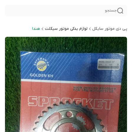
جستجو
پی دی موتور سایکل
لوازم یدکی موتور سیکلت
هندا