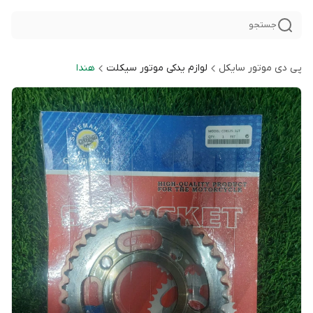
جستجو
پی دی موتور سایکل
لوازم یدکی موتور سیکلت
هندا