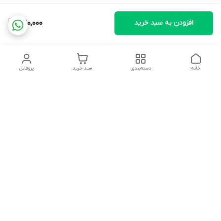
افزودن به سبد خرید
1,210,000
خانه
دسته‌بندی
سبد خرید
پروفایل
دسترسی سریع
تماس با ما
شکایات
درباره ما
قوانین و مقررات
سیاست حریم خصوصی
آدرس ایمیل
rezadidari1366@gmail.com