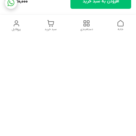
افزودن به سبد خرید
6,710,000
خانه
دسته‌بندی
سبد خرید
پروفایل
دسترسی سریع
تماس با ما
شکایات
درباره ما
قوانین و مقررات
سیاست حریم خصوصی
آدرس ایمیل
rezadidari1366@gmail.com