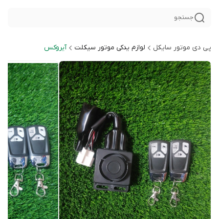
جستجو
پی دی موتور سایکل
لوازم یدکی موتور سیکلت
آیروکس