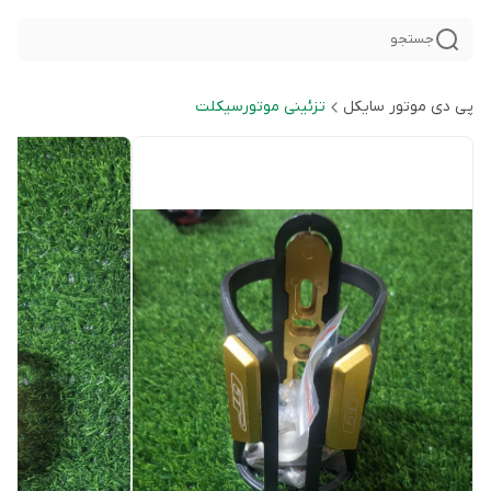
جستجو
پی دی موتور سایکل
تزئینی موتورسیکلت