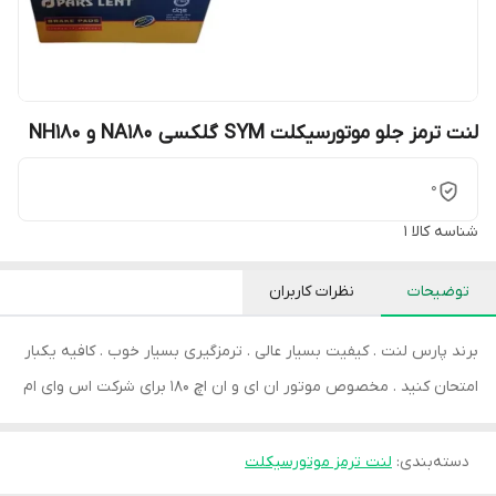
لنت ترمز جلو موتورسیکلت SYM گلکسی NA180 و NH180
0
شناسه کالا
1
توضیحات
نظرات کاربران
برند پارس لنت . کیفیت بسیار عالی . ترمزگیری بسیار خوب . کافیه یکبار
امتحان کنید . مخصوص موتور ان ای و ان اچ 180 برای شرکت اس وای ام
دسته‌بندی
:
لنت ترمز موتورسیکلت