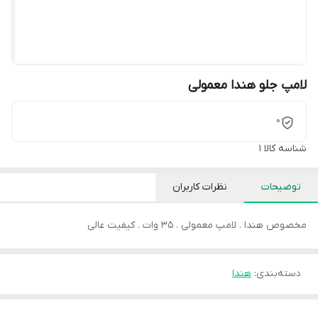
لامپ جلو هندا معمولی
0
شناسه کالا
1
توضیحات
نظرات کاربران
مخصوص هندا . لامپ معمولی . 35 وات . کیفیت عالی
دسته‌بندی
:
هندا