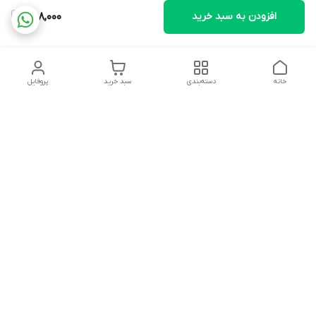
افزودن به سبد خرید
1,108,000
خانه
دسته‌بندی
سبد خرید
پروفایل
دسترسی سریع
تماس با ما
شکایات
درباره ما
قوانین و مقررات
سیاست حریم خصوصی
آدرس ایمیل
rezadidari1366@gmail.com