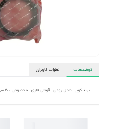
توضیحات
نظرات کاربران
برند کویر . داخل روغن . قوطی فلزی . مخصوص 200 سی سی