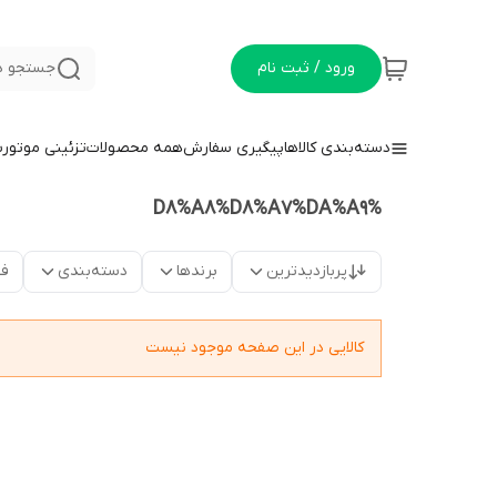
ورود / ثبت نام
جستجو د
دسته‌بندی کالاها
پیگیری سفارش
همه محصولات
تزئینی موتور
%D8%A8%D8%A7%DA%A9
پربازدیدترین
برندها
دسته‌بندی
فق
کالایی در این صفحه موجود نیست