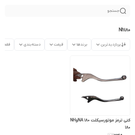
جستجو
Nh180
پربازدیدترین
برندها
قیمت
دسته‌بندی
فقط م
کتی ترمز موتورسیکلت NA 180وNH
180