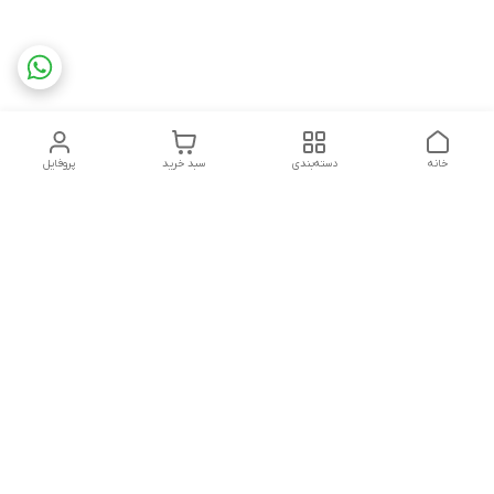
خانه
دسته‌بندی
سبد خرید
پروفایل
دسترسی سریع
تماس با ما
شکایات
درباره ما
قوانین و مقررات
سیاست حریم خصوصی