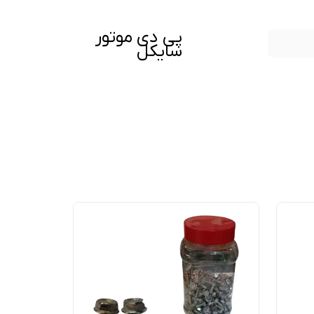
پی دی موتور
سایکل