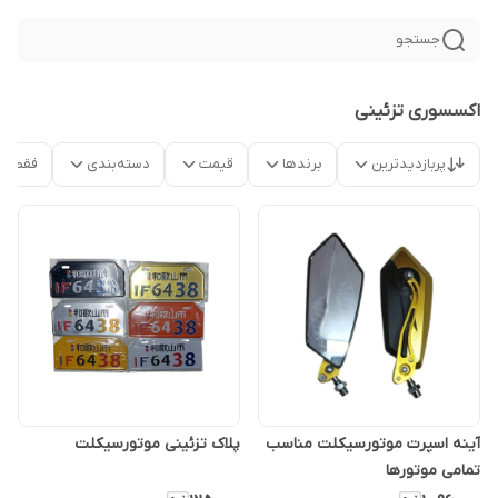
جستجو
اکسسوری تزئینی
پربازدیدترین
برندها
قیمت
دسته‌بندی
فقط م
آینه اسپرت موتورسیکلت مناسب
پلاک تزئینی موتورسیکلت
تمامی موتورها